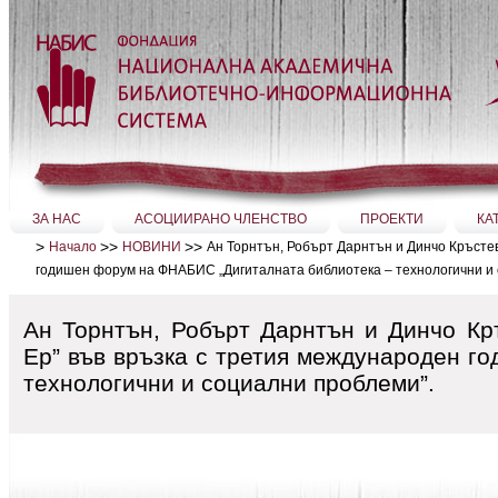
Прескачане
на
съдържание.
|
Прескачане
до
навигация
Секции
ЗА НАС
АСОЦИИРАНО ЧЛЕНСТВО
ПРОЕКТИ
КА
>
>>
>>
Ан Торнтън, Робърт Дарнтън и Динчо Кръстев
Начало
НОВИНИ
годишен форум на ФНАБИС „Дигиталната библиотека – технологични и 
Ан Торнтън, Робърт Дарнтън и Динчо Кр
Ер” във връзка с третия международен г
технологични и социални проблеми”.