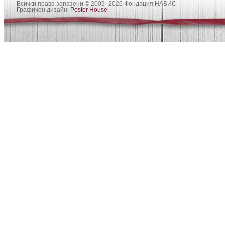
Всички права запазени
©
2009- 2026 Фондация НАБИС
Графичен дизайн:
Poster House