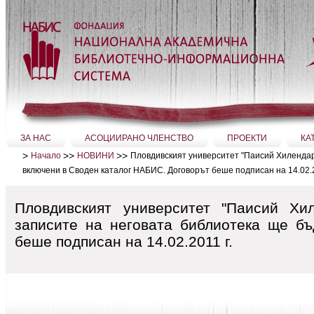
Прескачане
на
съдържание.
|
Прескачане
до
навигация
Секции
ЗА НАС
АСОЦИИРАНО ЧЛЕНСТВО
ПРОЕКТИ
КА
>
>>
>>
Пловдивският университет "Паисий Хилендар
Начало
НОВИНИ
включени в Своден каталог НАБИС. Договорът беше подписан на 14.02.2
Пловдивският университет "Паисий Х
записите на неговата библиотека ще б
беше подписан на 14.02.2011 г.