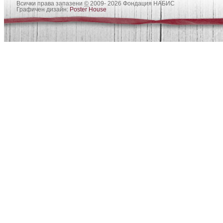
Всички права запазени
©
2009- 2026 Фондация НАБИС
Графичен дизайн:
Poster House