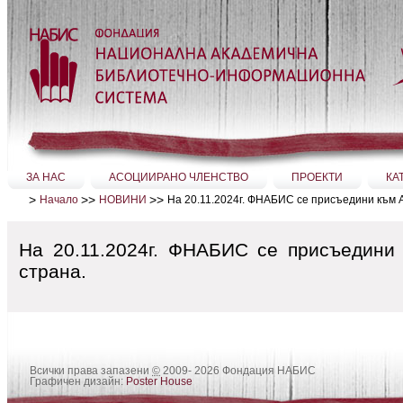
Прескачане
на
съдържание.
|
Прескачане
до
навигация
Секции
ЗА НАС
АСОЦИИРАНО ЧЛЕНСТВО
ПРОЕКТИ
КА
>
>>
>>
На 20.11.2024г. ФНАБИС се присъедини към 
Начало
НОВИНИ
На 20.11.2024г. ФНАБИС се присъедини 
страна.
Всички права запазени
©
2009- 2026 Фондация НАБИС
Графичен дизайн:
Poster House