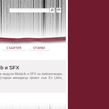
Търсене
en
Разширено търсене...
СЪБИТИЯ
ОТЗИВИ
ib и SFX
е модули MetaLib и SFX на библиотекари,
старши мениджър проект към Ex Libris,