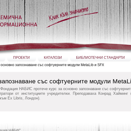
ПРОЕКТИ
КАТАЛОЗИ
БИБЛИОТЕЧНИ СТАНДАРТИ
а основно запознаване със софтуерните модули MetaLib и SFX
 запознаване със софтуерните модули MetaL
в Фондация НАБИС протече курс за основно запознаване със софтуернит
тратори от институциите учредителки. Преподаваха Конрад Хайминг (
ъм Ex Libris, Лондон).
дация НАБИС