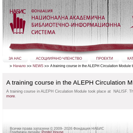
Прескачане
на
съдържание.
|
Прескачане
до
навигация
Секции
ЗА НАС
АСОЦИИРАНО ЧЛЕНСТВО
ПРОЕКТИ
КА
>
>>
>>
A training course in the ALEPH Circulation Module 
Начало
NEWS
A training course in the ALEPH Circulation 
A training course in ALEPH Circulation Module took place at NALISF. The
more
.
Всички права запазени
©
2009- 2026 Фондация НАБИС
Графичен дизайн:
Poster House