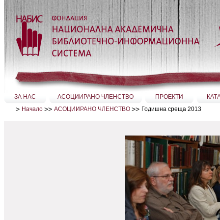
Прескачане
на
съдържание.
|
Прескачане
до
навигация
Секции
ЗА НАС
АСОЦИИРАНО ЧЛЕНСТВО
ПРОЕКТИ
КАТ
>
>>
>>
Годишна среща 2013
Начало
АСОЦИИРАНО ЧЛЕНСТВО