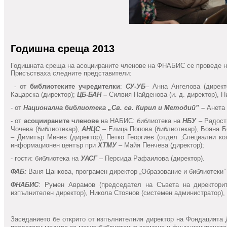
Годишна среща 2013
Годишната среща на асоциираните членове на ФНАБИС се проведе на
Присъстваха следните представители:
- от
библиотеките учредителки
:
СУ-УБ
– Анна Ангелова (директ
Кацарска (директор);
ЦБ-БАН
–
Силвия Найденова (и. д. директор), Н
- от
Национална библиотека
„Св. св. Кирил и Методий”
–
Анета 
- от
асоциираните членове
на НАБИС: библиотека на
НБУ
–
Радост
Чочева (библиотекар);
АНЦС
– Елица Попова (библиотекар), Бояна 
– Димитър Минев (директор), Петко Георгиев (отдел „Специални ко
информационен център при
ХТМУ
– Майя Пенчева (директор);
- гости: библиотека на
УАСГ
– Персида Рафаилова (директор).
ФАБ:
Ваня Цанкова, програмен директор „Образование и библиотеки”
ФНАБИС
: Румен Аврамов (председател на Съвета на директорите
изпълнителен директор), Никола Стоянов (системен администратор),
Заседанието бе открито от изпълнителния директор на Фондацията