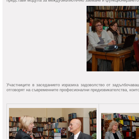
представи модула за междубиблиотечно заемане и функционирането
Участниците в заседанието изразиха задоволство от задълбочава
отговорят на съвременните професионални предизвикателства, които 