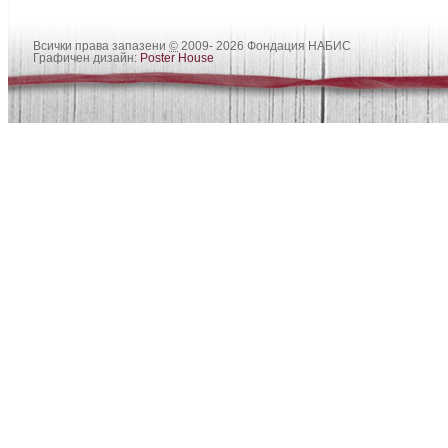
Всички права запазени
©
2009- 2026 Фондация НАБИС
Графичен дизайн:
Poster House