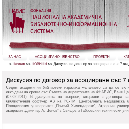
Прескачане
на
съдържание.
|
Прескачане
до
навигация
Секции
ЗА НАС
АСОЦИИРАНО ЧЛЕНСТВО
ПРОЕКТИ
КА
>
>>
>>
Дискусия по договор за асоцииране със 7 ак
Начало
НОВИНИ
Дискусия по договор за асоцииране със 7
Седем академични библиотеки изразиха желанието си да се вкл
обсъдени на среща със Съвета на директорите на ФНАБИС, Ваня Ца
(07.02.2011). В дискусията по въпроси, свързани с договора 
библиотечния софтуер AB на PC-TМ: Централната медицинска би
Пловдивския университет „Паисий Хилендарски”, Аграрния униве
академия „Димитър А. Ценов” в Свищов и Габровския технически уни