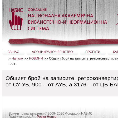
Прескачане
на
съдържание.
|
Прескачане
до
навигация
Секции
ЗА НАС
АСОЦИИРАНО ЧЛЕНСТВО
ПРОЕКТИ
КА
>
>>
>>
Общият брой на записите, ретроконвертирани 
Начало
НОВИНИ
БАН.
Общият брой на записите, ретроконверти
от СУ-УБ, 900 – от АУБ, а 3176 – от ЦБ-БА
Всички права запазени
©
2009- 2026 Фондация НАБИС
Графичен дизайн:
Poster House