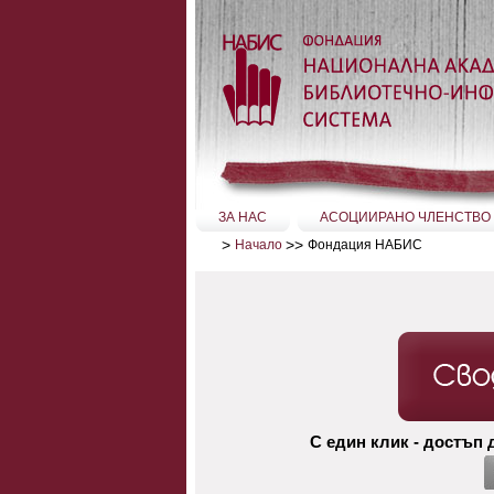
Прескачане
на
съдържание.
|
Прескачане
до
навигация
Секции
ЗА НАС
АСОЦИИРАНО ЧЛЕНСТВО
>
>>
Фондация НАБИС
Начало
С един клик - достъп д