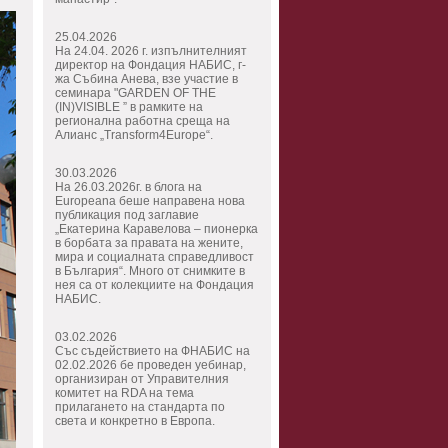
25.04.2026
На 24.04. 2026 г. изпълнителният
директор на Фондация НАБИС, г-
жа Събина Анева, взе участие в
семинара "GARDEN OF THE
(IN)VISIBLE ” в рамките на
регионална работна среща на
Алианс „Transform4Europe“.
30.03.2026
На 26.03.2026г. в блога на
Europeana беше направена нова
публикация под заглавие
„Екатерина Каравелова – пионерка
в борбата за правата на жените,
мира и социалната справедливост
в България“. Много от снимките в
нея са от колекциите на Фондация
НАБИС.
03.02.2026
Със съдействието на ФНАБИС на
02.02.2026 бе проведен уебинар,
организиран от Управителния
комитет на RDA на тема
прилагането на стандарта по
света и конкретно в Европа.